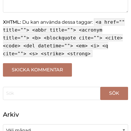
XHTML:
Du kan använda dessa taggar:
<a href=""
title=""> <abbr title=""> <acronym
title=""> <b> <blockquote cite=""> <cite>
<code> <del datetime=""> <em> <i> <q
cite=""> <s> <strike> <strong>
När automatisk komplettering av resultat är tillgängli
Arkiv