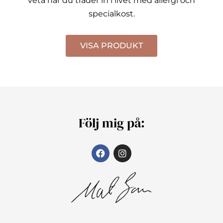
veta när du träder in i livet med allergi och
specialkost.
VISA PRODUKT
Följ mig på: