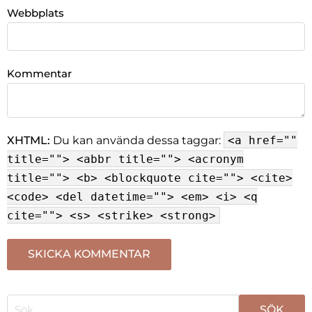
Webbplats
Kommentar
XHTML:
Du kan använda dessa taggar:
<a href=""
title=""> <abbr title=""> <acronym
title=""> <b> <blockquote cite=""> <cite>
<code> <del datetime=""> <em> <i> <q
cite=""> <s> <strike> <strong>