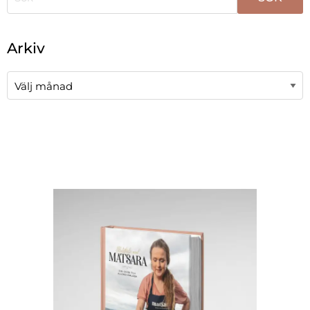
När automatisk komplettering av resultat är tillgängli
Arkiv