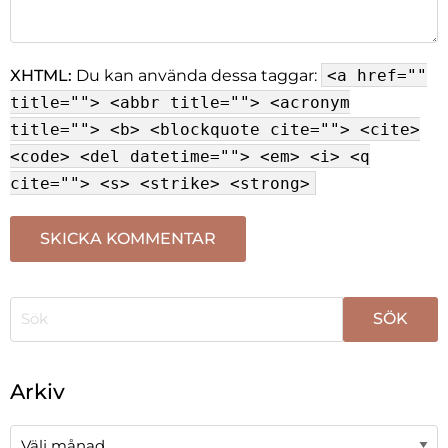
XHTML:
Du kan använda dessa taggar:
<a href=""
title=""> <abbr title=""> <acronym
title=""> <b> <blockquote cite=""> <cite>
<code> <del datetime=""> <em> <i> <q
cite=""> <s> <strike> <strong>
När automatisk komplettering av resultat är tillgängli
Arkiv