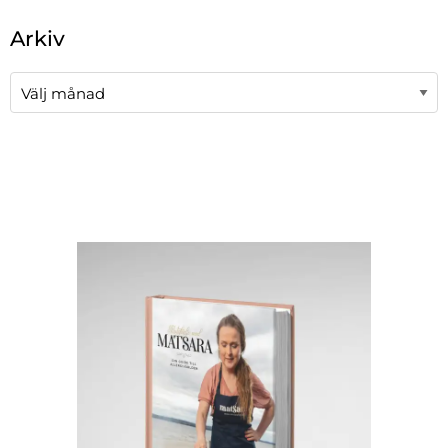
När automatisk komplettering av resultat är tillgängli
Arkiv