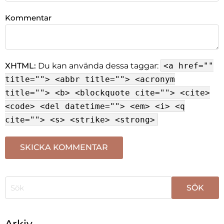
Kommentar
XHTML:
Du kan använda dessa taggar:
<a href=""
title=""> <abbr title=""> <acronym
title=""> <b> <blockquote cite=""> <cite>
<code> <del datetime=""> <em> <i> <q
cite=""> <s> <strike> <strong>
När automatisk komplettering av resultat är tillgängli
Arkiv