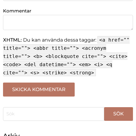
Kommentar
XHTML:
Du kan använda dessa taggar:
<a href=""
title=""> <abbr title=""> <acronym
title=""> <b> <blockquote cite=""> <cite>
<code> <del datetime=""> <em> <i> <q
cite=""> <s> <strike> <strong>
När automatisk komplettering av resultat är tillgängli
Arkiv