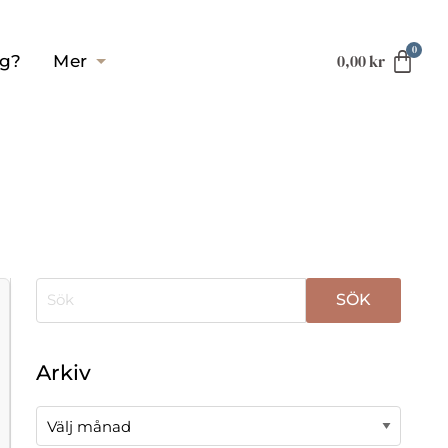
0,00
kr
ag?
Mer
När automatisk komplettering av resultat är tillgä
Arkiv