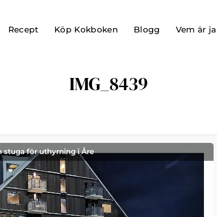
Recept
Köp Kokboken
Blogg
Vem är j
IMG_8439
h stuga för uthyrning i Åre