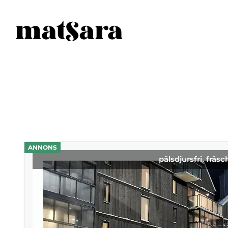
ANNONS
pälsdjursfri, fräsc