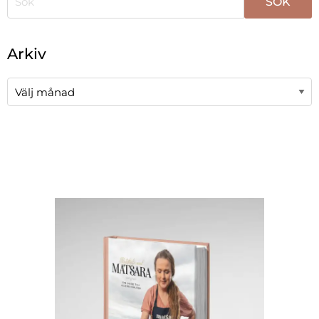
När automatisk komplettering av resultat är tillgängli
Arkiv