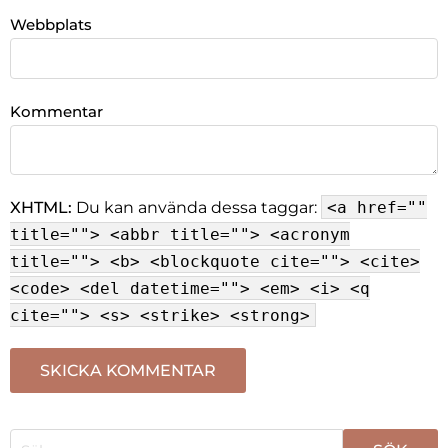
Webbplats
Kommentar
XHTML:
Du kan använda dessa taggar:
<a href=""
title=""> <abbr title=""> <acronym
title=""> <b> <blockquote cite=""> <cite>
<code> <del datetime=""> <em> <i> <q
cite=""> <s> <strike> <strong>