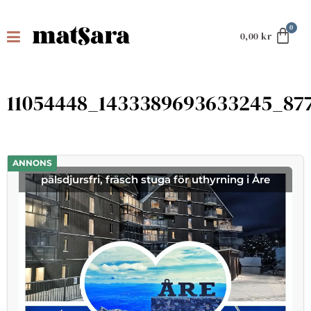
0,00
kr
11054448_1433389693633245_87
ANNONS
pälsdjursfri, fräsch stuga för uthyrning i Åre