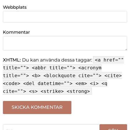
Webbplats
Kommentar
XHTML:
Du kan använda dessa taggar:
<a href=""
title=""> <abbr title=""> <acronym
title=""> <b> <blockquote cite=""> <cite>
<code> <del datetime=""> <em> <i> <q
cite=""> <s> <strike> <strong>