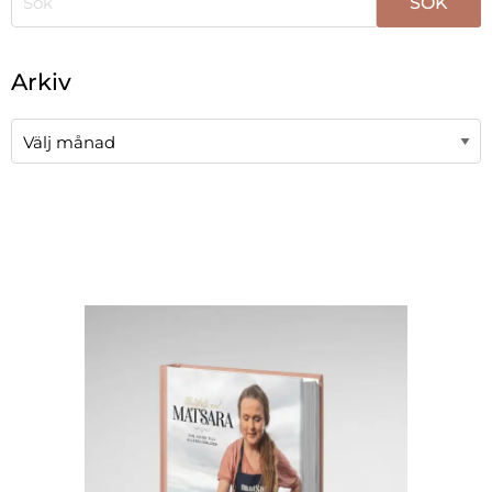
När automatisk komplettering av resultat är tillgängli
Arkiv