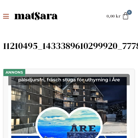
0,00
kr
11210495_1433389610299920_77
ANNONS
pälsdjursfri, fräsch stuga för uthyrning i Åre