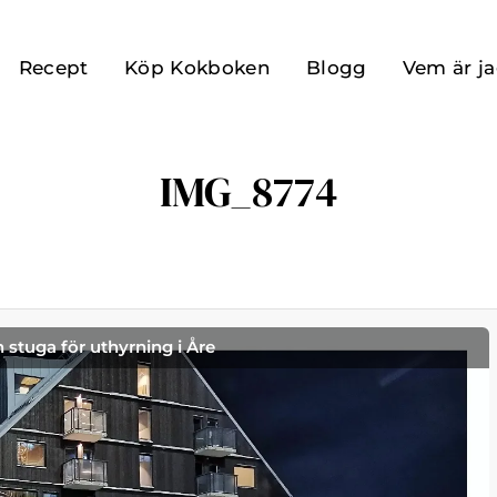
Recept
Köp Kokboken
Blogg
Vem är j
IMG_8774
h stuga för uthyrning i Åre