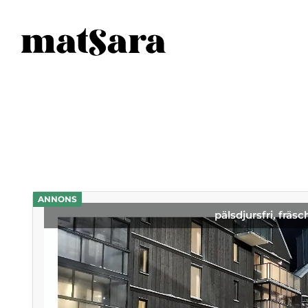
ANNONS
pälsdjursfri, fräsc