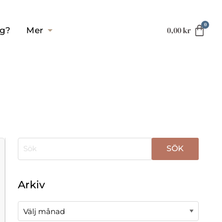
0,00
kr
ag?
Mer
När automatisk komplettering av resultat är tillgä
Arkiv