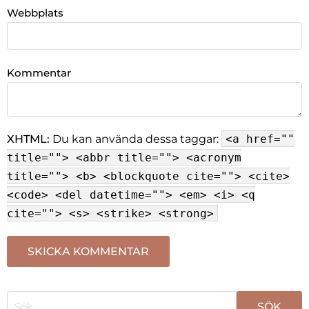
Webbplats
Kommentar
XHTML:
Du kan använda dessa taggar:
<a href=""
title=""> <abbr title=""> <acronym
title=""> <b> <blockquote cite=""> <cite>
<code> <del datetime=""> <em> <i> <q
cite=""> <s> <strike> <strong>