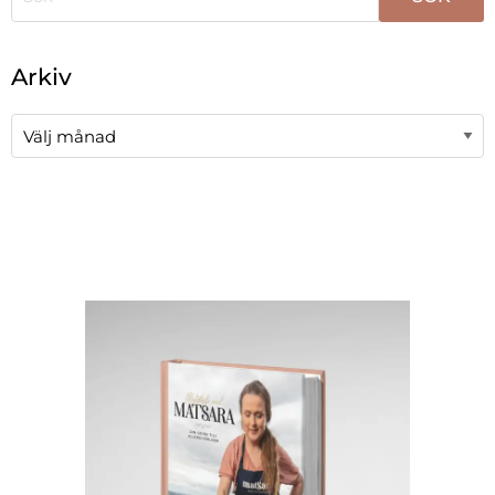
När automatisk komplettering av resultat är tillgängli
Arkiv