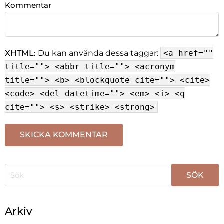
Kommentar
XHTML:
Du kan använda dessa taggar:
<a href=""
title=""> <abbr title=""> <acronym
title=""> <b> <blockquote cite=""> <cite>
<code> <del datetime=""> <em> <i> <q
cite=""> <s> <strike> <strong>
När automatisk komplettering av resultat är tillgängli
Arkiv