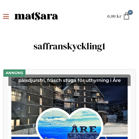
0,00
kr
saffranskyckling1
ANNONS
pälsdjursfri, fräsch stuga för uthyrning i Åre