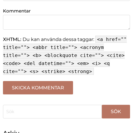
Kommentar
XHTML:
Du kan använda dessa taggar:
<a href=""
title=""> <abbr title=""> <acronym
title=""> <b> <blockquote cite=""> <cite>
<code> <del datetime=""> <em> <i> <q
cite=""> <s> <strike> <strong>
När automatisk komplettering av resultat är tillgängli