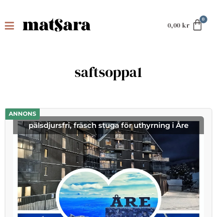
0,00
kr
saftsoppa1
ANNONS
pälsdjursfri, fräsch stuga för uthyrning i Åre