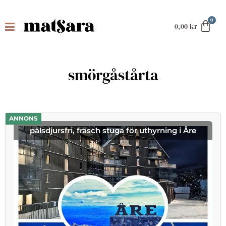
0,00
kr
smörgåstårta
ANNONS
pälsdjursfri, fräsch stuga för uthyrning i Åre