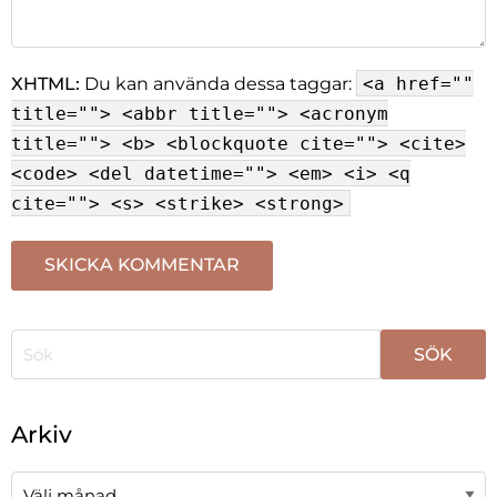
XHTML:
Du kan använda dessa taggar:
<a href=""
title=""> <abbr title=""> <acronym
title=""> <b> <blockquote cite=""> <cite>
<code> <del datetime=""> <em> <i> <q
cite=""> <s> <strike> <strong>
När automatisk komplettering av resultat är tillgängli
Arkiv