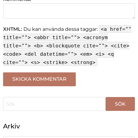
XHTML:
Du kan använda dessa taggar:
<a href=""
title=""> <abbr title=""> <acronym
title=""> <b> <blockquote cite=""> <cite>
<code> <del datetime=""> <em> <i> <q
cite=""> <s> <strike> <strong>
När automatisk komplettering av resultat är tillgängli
Arkiv