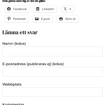
Dela gärna med dig av det du gillar.
Facebook
LinkedIn
X
Pinterest
E-post
Skriv ut
Lämna ett svar
Namn (krävs)
E-postadress (publiceras ej) (krävs)
Webbplats
Kommentar