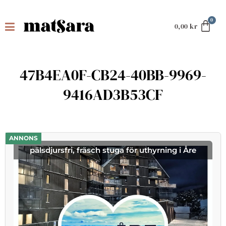
0,00
kr
47B4EA0F-CB24-40BB-9969-
9416AD3B53CF
ANNONS
pälsdjursfri, fräsch stuga för uthyrning i Åre