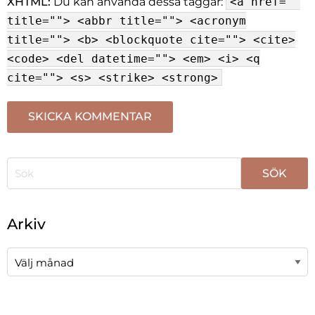
XHTML:
Du kan använda dessa taggar:
<a href=""
title=""> <abbr title=""> <acronym
title=""> <b> <blockquote cite=""> <cite>
<code> <del datetime=""> <em> <i> <q
cite=""> <s> <strike> <strong>
När automatisk komplettering av resultat är tillgängli
Arkiv