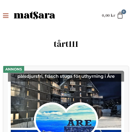
0,00
kr
tårt111
ANNONS
pälsdjursfri, fräsch stuga för uthyrning i Åre