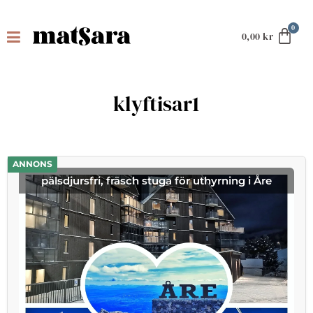
0,00
kr
klyftisar1
ANNONS
pälsdjursfri, fräsch stuga för uthyrning i Åre