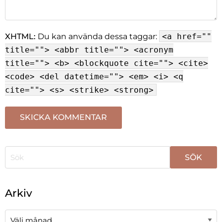
XHTML:
Du kan använda dessa taggar:
<a href=""
title=""> <abbr title=""> <acronym
title=""> <b> <blockquote cite=""> <cite>
<code> <del datetime=""> <em> <i> <q
cite=""> <s> <strike> <strong>
När automatisk komplettering av resultat är tillgängli
Arkiv