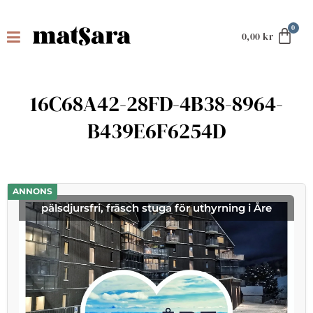
0,00
kr
16C68A42-28FD-4B38-8964-
B439E6F6254D
ANNONS
pälsdjursfri, fräsch stuga för uthyrning i Åre