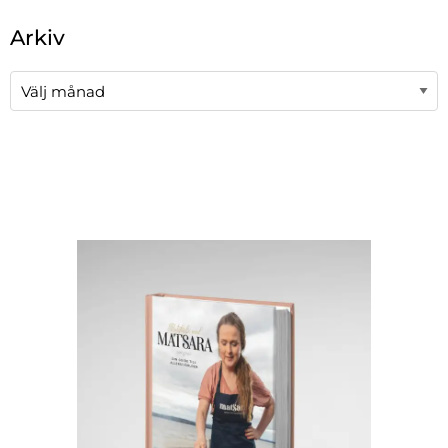
När automatisk komplettering av resultat är tillgängli
Arkiv