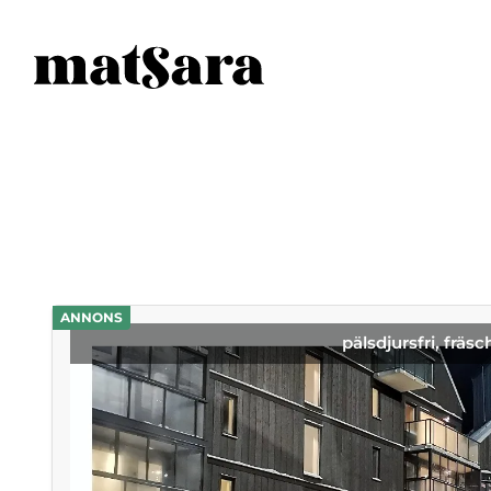
ANNONS
pälsdjursfri, fräsc