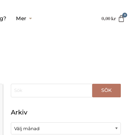
0,00
kr
ag?
Mer
När automatisk komplettering av resultat är tillgä
Arkiv