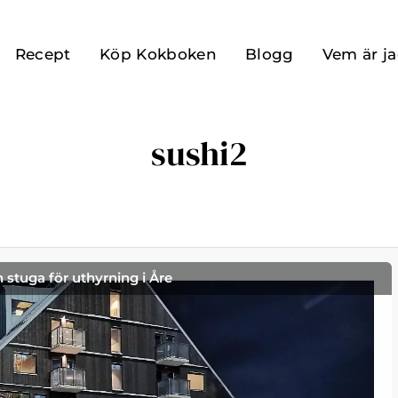
Recept
Köp Kokboken
Blogg
Vem är j
sushi2
h stuga för uthyrning i Åre