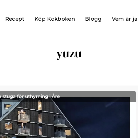
Recept
Köp Kokboken
Blogg
Vem är j
yuzu
h stuga för uthyrning i Åre