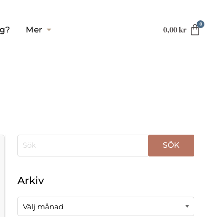
0,00
kr
ag?
Mer
När automatisk komplettering av resultat är tillgä
Arkiv