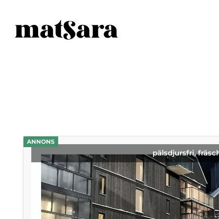
ANNONS
pälsdjursfri, fräsc