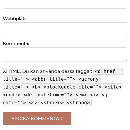
Webbplats
Kommentar
XHTML:
Du kan använda dessa taggar:
<a href=""
title=""> <abbr title=""> <acronym
title=""> <b> <blockquote cite=""> <cite>
<code> <del datetime=""> <em> <i> <q
cite=""> <s> <strike> <strong>