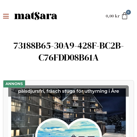
0,00
kr
73188B65-30A9-428F-BC2B-
C76FDD08B61A
ANNONS
pälsdjursfri, fräsch stuga för uthyrning i Åre