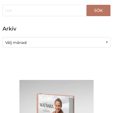
När automatisk komplettering av resultat är tillgängli
Arkiv