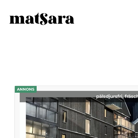
ANNONS
pälsdjursfri, fräsc