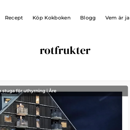
Recept
Köp Kokboken
Blogg
Vem är j
rotfrukter
h stuga för uthyrning i Åre