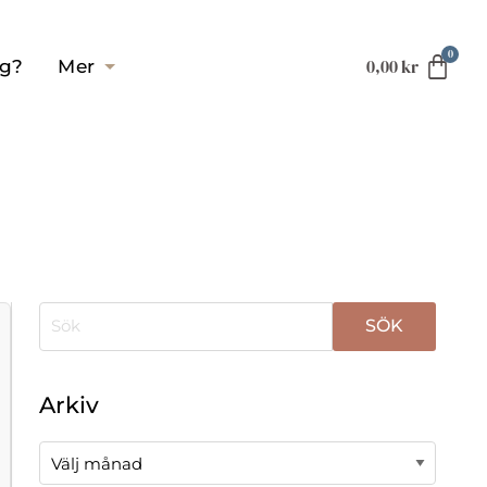
0,00
kr
ag?
Mer
När automatisk komplettering av resultat är tillgä
Arkiv