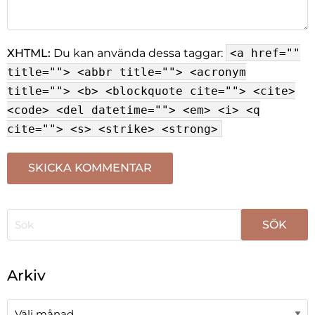
XHTML:
Du kan använda dessa taggar:
<a href=""
title=""> <abbr title=""> <acronym
title=""> <b> <blockquote cite=""> <cite>
<code> <del datetime=""> <em> <i> <q
cite=""> <s> <strike> <strong>
När automatisk komplettering av resultat är tillgängli
Arkiv