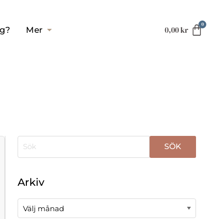
0,00
kr
ag?
Mer
När automatisk komplettering av resultat är tillgä
Arkiv