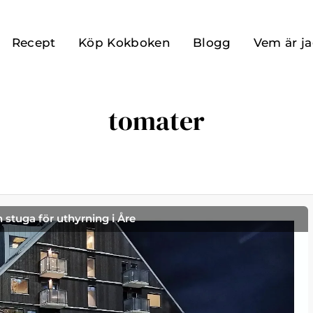
Recept
Köp Kokboken
Blogg
Vem är j
tomater
h stuga för uthyrning i Åre