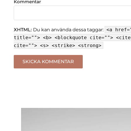
Kommentar
XHTML:
Du kan använda dessa taggar:
<a href=
title=""> <b> <blockquote cite=""> <cite
cite=""> <s> <strike> <strong>