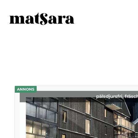
ANNONS
pälsdjursfri, fräsc