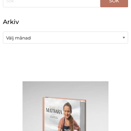
När automatisk komplettering av resultat är tillgängli
Arkiv