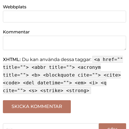
Webbplats
Kommentar
XHTML:
Du kan använda dessa taggar:
<a href=""
title=""> <abbr title=""> <acronym
title=""> <b> <blockquote cite=""> <cite>
<code> <del datetime=""> <em> <i> <q
cite=""> <s> <strike> <strong>