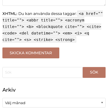
XHTML:
Du kan använda dessa taggar:
<a href=""
title=""> <abbr title=""> <acronym
title=""> <b> <blockquote cite=""> <cite>
<code> <del datetime=""> <em> <i> <q
cite=""> <s> <strike> <strong>
När automatisk komplettering av resultat är tillgängli
Arkiv