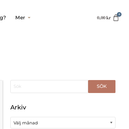
0,00
kr
ag?
Mer
När automatisk komplettering av resultat är tillgä
Arkiv