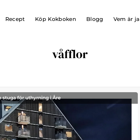
Recept
Köp Kokboken
Blogg
Vem är j
våfflor
h stuga för uthyrning i Åre