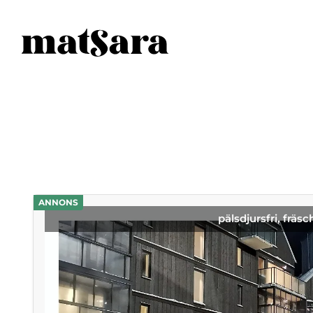
ANNONS
pälsdjursfri, fräsc