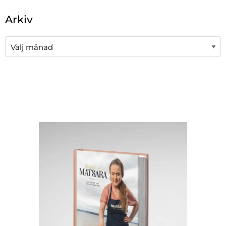
När automatisk komplettering av resultat är tillgängli
Arkiv