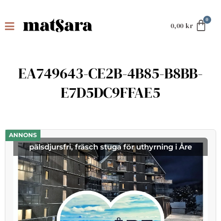
0,00
kr
EA749643-CE2B-4B85-B8BB-
E7D5DC9FFAE5
ANNONS
pälsdjursfri, fräsch stuga för uthyrning i Åre