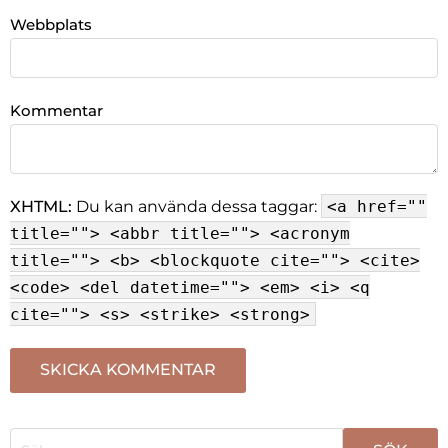
Webbplats
Kommentar
XHTML:
Du kan använda dessa taggar:
<a href=""
title=""> <abbr title=""> <acronym
title=""> <b> <blockquote cite=""> <cite>
<code> <del datetime=""> <em> <i> <q
cite=""> <s> <strike> <strong>