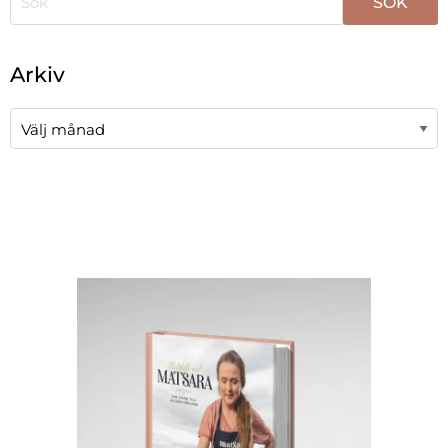
När automatisk komplettering av resultat är tillgängli
Arkiv