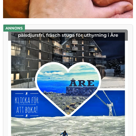
ANNONS
pälsdjursfri, fräsch stuga för uthyrning i Åre