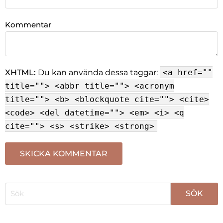
Kommentar
XHTML:
Du kan använda dessa taggar:
<a href=""
title=""> <abbr title=""> <acronym
title=""> <b> <blockquote cite=""> <cite>
<code> <del datetime=""> <em> <i> <q
cite=""> <s> <strike> <strong>
När automatisk komplettering av resultat är tillgängli