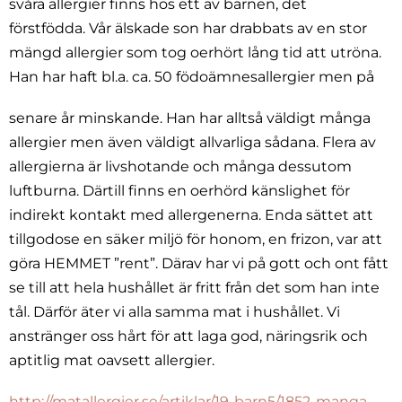
svåra allergier finns hos ett av barnen, det
förstfödda. Vår älskade son har drabbats av en stor
mängd allergier som tog oerhört lång tid att utröna.
Han har haft bl.a. ca. 50 födoämnesallergier men på
senare år minskande. Han har alltså väldigt många
allergier men även väldigt allvarliga sådana. Flera av
allergierna är livshotande och många dessutom
luftburna. Därtill finns en oerhörd känslighet för
indirekt kontakt med allergenerna. Enda sättet att
tillgodose en säker miljö för honom, en frizon, var att
göra HEMMET ”rent”. Därav har vi på gott och ont fått
se till att hela hushållet är fritt från det som han inte
tål. Därför äter vi alla samma mat i hushållet. Vi
anstränger oss hårt för att laga god, näringsrik och
aptitlig mat oavsett allergier.
http://matallergier.se/artiklar/19-barn5/1852-manga-