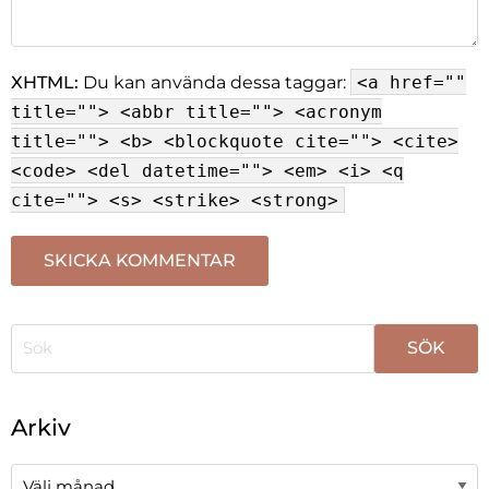
XHTML:
Du kan använda dessa taggar:
<a href=""
title=""> <abbr title=""> <acronym
title=""> <b> <blockquote cite=""> <cite>
<code> <del datetime=""> <em> <i> <q
cite=""> <s> <strike> <strong>
När automatisk komplettering av resultat är tillgängli
Arkiv