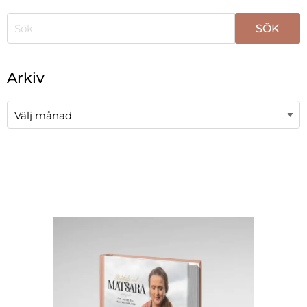
När automatisk komplettering av resultat är tillgängli
Arkiv