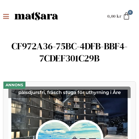
0,00
kr
CF972A36-75BC-4DFB-BBF4-
7CDEF301C29B
ANNONS
pälsdjursfri, fräsch stuga för uthyrning i Åre