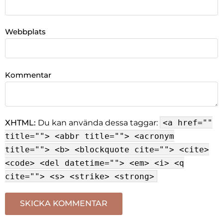
Webbplats
Kommentar
XHTML:
Du kan använda dessa taggar:
<a href=""
title=""> <abbr title=""> <acronym
title=""> <b> <blockquote cite=""> <cite>
<code> <del datetime=""> <em> <i> <q
cite=""> <s> <strike> <strong>