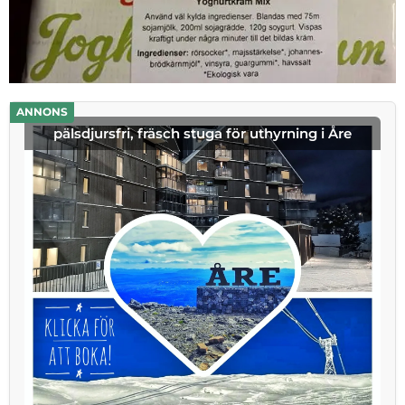
ANNONS
pälsdjursfri, fräsch stuga för uthyrning i Åre