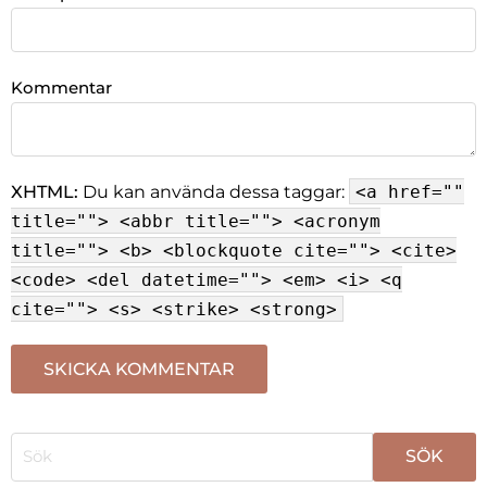
Kommentar
XHTML:
Du kan använda dessa taggar:
<a href=""
title=""> <abbr title=""> <acronym
title=""> <b> <blockquote cite=""> <cite>
<code> <del datetime=""> <em> <i> <q
cite=""> <s> <strike> <strong>