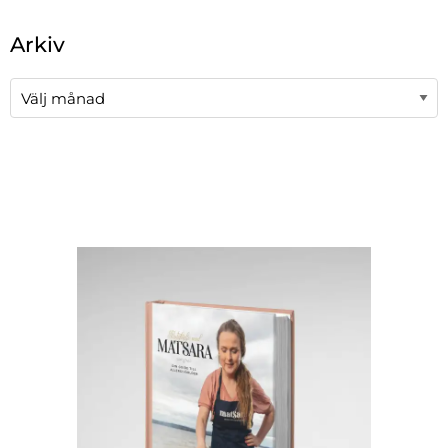
När automatisk komplettering av resultat är tillgängli
Arkiv