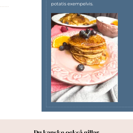
potatis exempelvis.
Du kanske också gillar