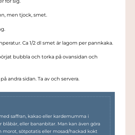
 för sig.
ämn, men tjock, smet.
ng.
eratur. Ca 1/2 dl smet är lagom per pannkaka.
örjat bubbla och torka på ovansidan och
å andra sidan. Ta av och servera.
med saffran, kakao eller kardemumma i
er blåbär, eller bananbitar. Man kan även göra
 morot, sötpotatis eller mosad/hackad kokt