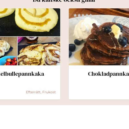
elbullepannkaka
Chokladpannka
Efterrätt, Frukost