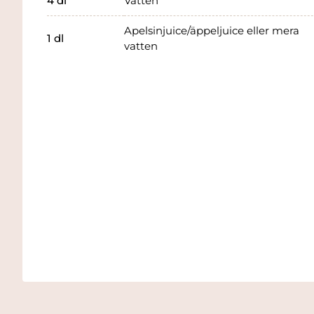
4
dl
Vatten
Apelsinjuice/äppeljuice eller mera
1
dl
vatten