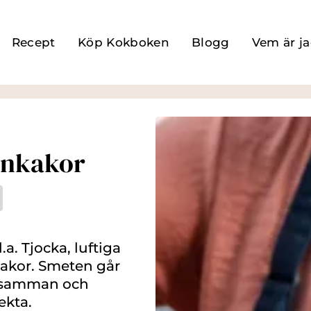
Recept
Köp Kokboken
Blogg
Vem är j
nnkakor
a. Tjocka, luftiga
akor. Smeten går
a samman och
ekta.