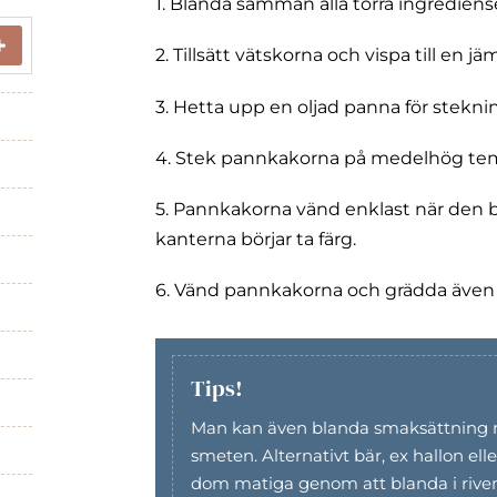
1. Blanda samman alla torra ingredienser
2. Tillsätt vätskorna och vispa till en j
3. Hetta upp en oljad panna för stekni
4. Stek pannkakorna på medelhög temp
5. Pannkakorna vänd enklast när den b
kanterna börjar ta färg.
6. Vänd pannkakorna och grädda även p
Tips!
Man kan även blanda smaksättning 
smeten. Alternativt bär, ex hallon ell
dom matiga genom att blanda i riven