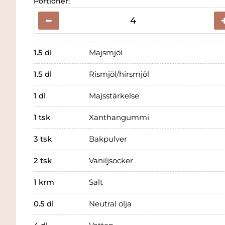
Portioner:
1.5
dl
Majsmjöl
1.5
dl
Rismjöl/hirsmjöl
1
dl
Majsstärkelse
1
tsk
Xanthangummi
3
tsk
Bakpulver
2
tsk
Vaniljsocker
1
krm
Salt
0.5
dl
Neutral olja