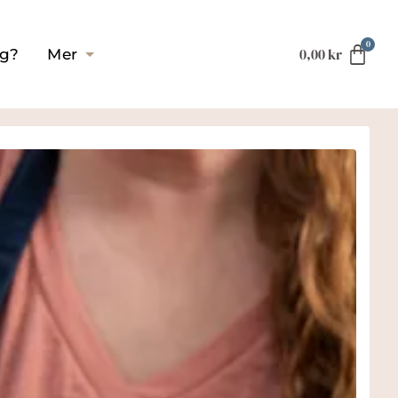
0,00
kr
ag?
Mer